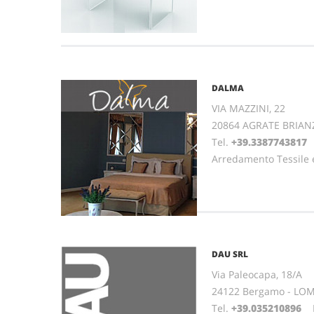
DALMA
VIA MAZZINI, 22
20864 AGRATE BRIAN
Tel.
+39.3387743817
Arredamento Tessile 
DAU SRL
Via Paleocapa, 18/A
24122 Bergamo - LO
Tel.
+39.035210896
Fa