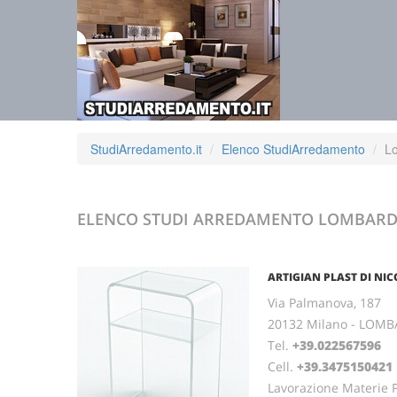
StudiArredamento.it
Elenco StudiArredamento
L
ELENCO STUDI ARREDAMENTO
LOMBARD
ARTIGIAN PLAST DI NI
Via Palmanova, 187
20132 Milano - LOMB
Tel.
+39.022567596
Cell.
+39.3475150421
Lavorazione Materie Pl