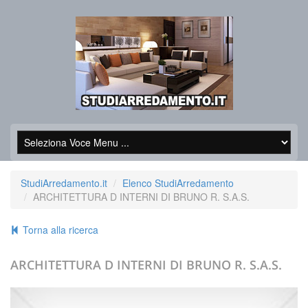
StudiArredamento.it
Elenco StudiArredamento
ARCHITETTURA D INTERNI DI BRUNO R. S.A.S.
Torna alla ricerca
ARCHITETTURA D INTERNI DI BRUNO R. S.A.S.
+39.0825426132